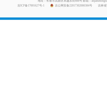
地址：长春市高新区卓越东街888号 邮箱：anjianzhongxin999@1
吉ICP备17001627号-1
吉公网安备22017302000384号
吉林省安全生