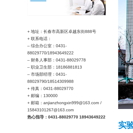
+ 地址：长春市高新区卓越东街888号
+ 联系电话：
–
综合办公室：0431-
88029770/18943649222
–
财务人事部：0431-88029778
–
职业卫生部：18186881813
– 市场部经理：0431-
88029790/18514309988
+ 传真：0431-88029770
+ 邮编：130000
+ 邮箱：anjianzhongxin999@163.com /
15843101267@163.com
热心指导：0431-88029770 18943649222
实