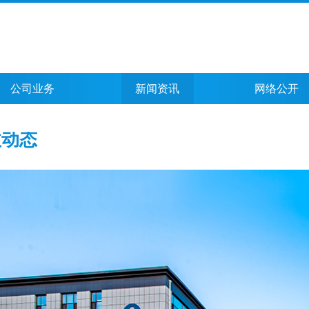
公司业务
新闻资讯
网络公开
故动态