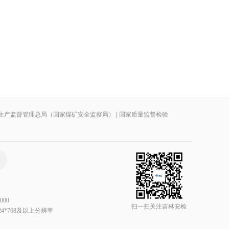
生产监督管理总局（国家煤矿安全监察局）
|
国家质量监督检验
000
扫一扫关注吉林安检
4*768及以上分辨率