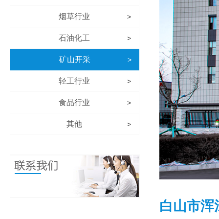
烟草行业
>
石油化工
>
矿山开采
>
轻工行业
>
食品行业
>
其他
>
白山市浑