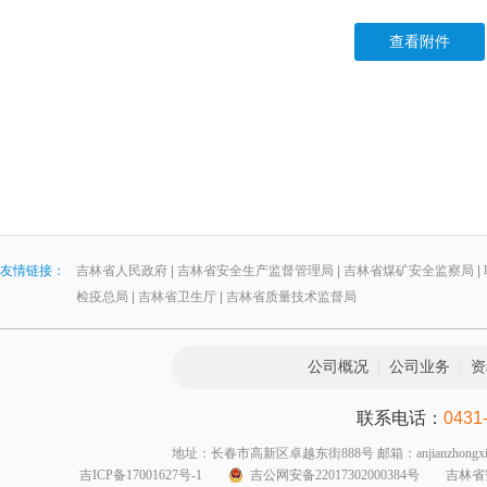
查看附件
友情链接：
吉林省人民政府
|
吉林省安全生产监督管理局
|
吉林省煤矿安全监察局
|
检疫总局
|
吉林省卫生厅
|
吉林省质量技术监督局
公司概况
|
公司业务
|
资
联系电话：
0431
地址：长春市高新区卓越东街888号 邮箱：anjianzhongxin999@1
吉ICP备17001627号-1
吉公网安备22017302000384号
吉林省安全生