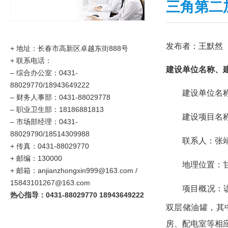
三角第二
发布者：王默然
+ 地址：长春市高新区卓越东街888号
+ 联系电话：
建设单位名称、
–
综合办公室：0431-
88029770/18943649222
建设单位名
–
财务人事部：0431-88029778
–
职业卫生部：18186881813
建设项目名
– 市场部经理：0431-
88029790/18514309988
联系人：张
+ 传真：0431-88029770
+ 邮编：130000
地理位置：
+ 邮箱：anjianzhongxin999@163.com /
15843101267@163.com
项目概况：
热心指导：0431-88029770 18943649222
双层储油罐，其中4
房、配电室等相