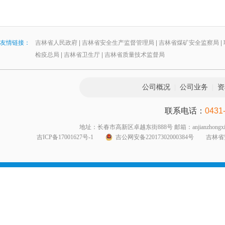
友情链接：
吉林省人民政府
|
吉林省安全生产监督管理局
|
吉林省煤矿安全监察局
|
检疫总局
|
吉林省卫生厅
|
吉林省质量技术监督局
公司概况
|
公司业务
|
资
联系电话：
0431
地址：长春市高新区卓越东街888号 邮箱：anjianzhongxin999@1
吉ICP备17001627号-1
吉公网安备22017302000384号
吉林省安全生