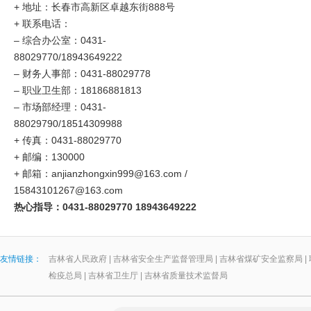
+ 地址：长春市高新区卓越东街888号
+ 联系电话：
–
综合办公室：0431-
88029770/18943649222
–
财务人事部：0431-88029778
–
职业卫生部：18186881813
– 市场部经理：0431-
88029790/18514309988
+ 传真：0431-88029770
+ 邮编：130000
+ 邮箱：anjianzhongxin999@163.com /
15843101267@163.com
热心指导：0431-88029770 18943649222
友情链接：
吉林省人民政府
|
吉林省安全生产监督管理局
|
吉林省煤矿安全监察局
|
检疫总局
|
吉林省卫生厅
|
吉林省质量技术监督局