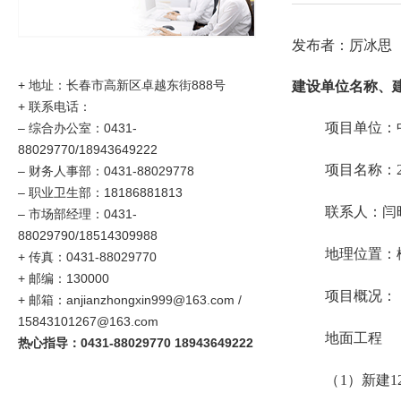
发布者：厉冰思
+ 地址：长春市高新区卓越东街888号
建设单位名称、
+ 联系电话：
项目单位：
–
综合办公室：0431-
88029770/18943649222
项目名称：
–
财务人事部：0431-88029778
–
职业卫生部：18186881813
联系人：
闫
– 市场部经理：0431-
88029790/18514309988
地理位置：
+ 传真：0431-88029770
+ 邮编：130000
项目概况：
+ 邮箱：anjianzhongxin999@163.com /
15843101267@163.com
地面工程
热心指导：0431-88029770 18943649222
（
1
）新建
1