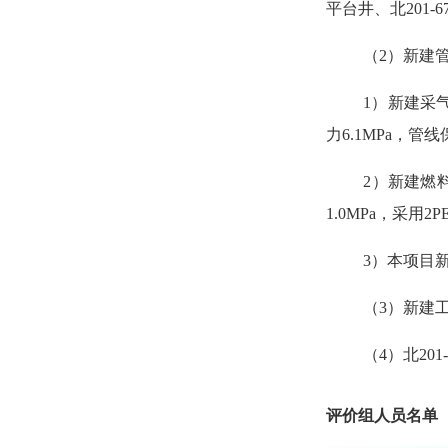
平台井
、北201-6
（
2
）新建
1
）
新
建采
力
6.1
MPa，管线
2
）
新建燃
1.
0
MPa，
采用
2P
3
）
本项目
（
3
）
新建
（4）北201
评价组人员名单